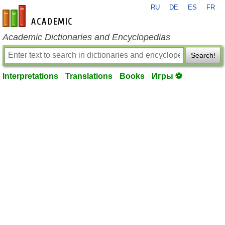
RU
DE
ES
FR
en-academic.com
Academic Dictionaries and Encyclopedias
Search!
Interpretations
Translations
Books
Игры ⚽