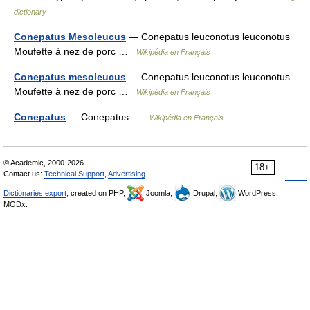
dictionary
Conepatus Mesoleucus
— Conepatus leuconotus leuconotus
Moufette à nez de porc …
Wikipédia en Français
Conepatus mesoleucus
— Conepatus leuconotus leuconotus
Moufette à nez de porc …
Wikipédia en Français
Conepatus
— Conepatus …
Wikipédia en Français
© Academic, 2000-2026
18+
Contact us:
Technical Support
,
Advertising
Dictionaries export
, created on PHP,
Joomla,
Drupal,
WordPress,
MODx.