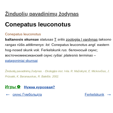
Žinduolių pavadinimų žodynas
Conepatus leuconotus
Conepatus leuconotus
baltanosis
skunsas
statusas
T
sritis
zoologija | vardynas
taksono
rangas
rūšis
atitikmenys
:
lot.
Conepatus leuconotus
angl.
eastern
hog-nosed skunk
vok.
Ferkelskunk
rus.
белоносый скунс;
восточномексиканский скунс
ryšiai
:
platesnis terminas
–
patagoniniai skunsai
Žinduolių pavadinimų žodynas. - Ekologijos inst. l-kla
.
R. Mažeikytė, E. Mickevičius, J.
Prūsaitė, K. Baranauskas, R. Baleišis
.
2002
.
Игры ⚽
Нужна курсовая?
скунс Гумбольдта
Ferkelskunk