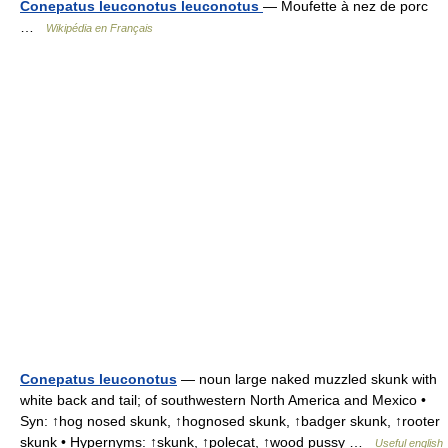
Conepatus leuconotus leuconotus
— Moufette à nez de porc
…
Wikipédia en Français
Conepatus leuconotus
— noun large naked muzzled skunk with
white back and tail; of southwestern North America and Mexico •
Syn: ↑hog nosed skunk, ↑hognosed skunk, ↑badger skunk, ↑rooter
skunk • Hypernyms: ↑skunk, ↑polecat, ↑wood pussy …
Useful english