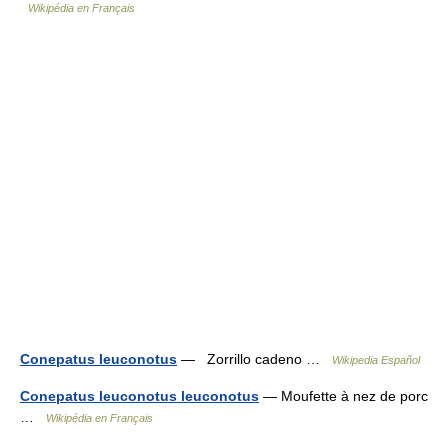
Wikipédia en Français
Conepatus leuconotus
— Zorrillo cadeno …
Wikipedia Español
Conepatus leuconotus leuconotus
— Moufette à nez de porc
…
Wikipédia en Français